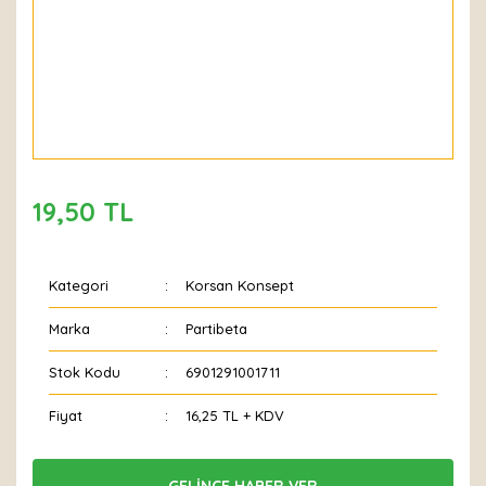
19,50 TL
Kategori
Korsan Konsept
Marka
Partibeta
Stok Kodu
6901291001711
Fiyat
16,25 TL + KDV
GELİNCE HABER VER