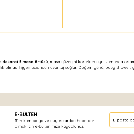
an
dekoratif masa örtüsü
, masa yüzeyini korurken aynı zamanda ortama e
ımlık olması hijyen açısından avantaj sağlar. Doğum günü, baby shower, y
Bu ürüne ilk yorumu siz yapın!
E-BÜLTEN
Yorum Yaz
Tüm kampanya ve duyurulardan haberdar
olmak için e-bültenimize kaydolunuz.