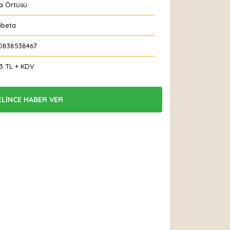
a Örtüsü
ibeta
0838538467
33 TL + KDV
ELİNCE HABER VER
 Et
Yorum Yaz