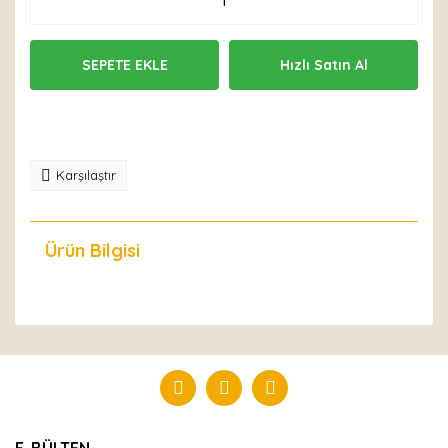
SEPETE EKLE
Hızlı Satın Al
Karşılaştır
Ürün Bilgisi
Yorumlar
Bu ürüne ilk yorumu siz yapın!
Yorum Yaz